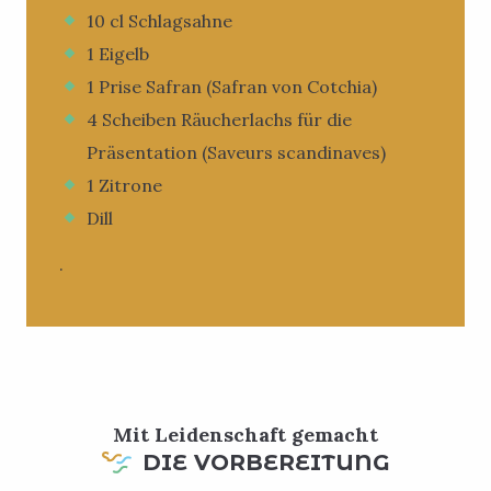
10 cl Schlagsahne
1 Eigelb
1 Prise Safran (Safran von Cotchia)
4 Scheiben Räucherlachs für die
Präsentation (Saveurs scandinaves)
1 Zitrone
Dill
.
Mit Leidenschaft gemacht
DIE VORBEREITUNG