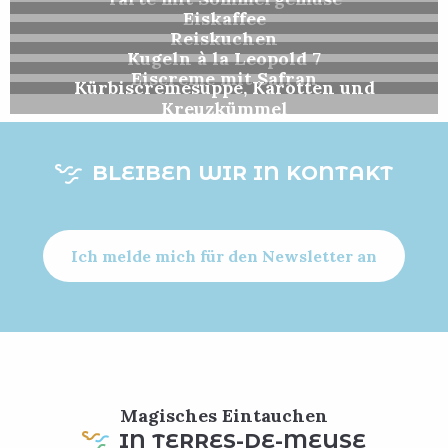
Eiskaffee
Reiskuchen
Kugeln à la Leopold 7
Eiscreme mit Safran
Kürbiscremesuppe, Karotten und
Kreuzkümmel
BLEIBEN WIR IN KONTAKT
Ich melde mich für den Newsletter an
Magisches Eintauchen
IN TERRES-DE-MEUSE