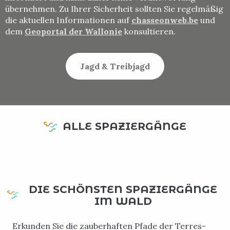
übernehmen. Zu Ihrer Sicherheit sollten Sie regelmäßig
die aktuellen Informationen auf
chasseonweb.be
und
dem
Geoportal der Wallonie
konsultieren.
Jagd & Treibjagd
Spaziergänge und Wanderungen
Entfliehen Sie dem Alltag und begeben Sie sich auf
ALLE SPAZIERGÄNGE
eine zauberhafte Reise durch die Natur der
Terres-de-Meuse. Die Spaziergänge bieten einen
Zufluchtsort der Ruhe, wo jeder...
MEHR ERFAHREN
DIE SCHÖNSTEN SPAZIERGÄNGE
IM WALD
Erkunden Sie die zauberhaften Pfade der Terres-