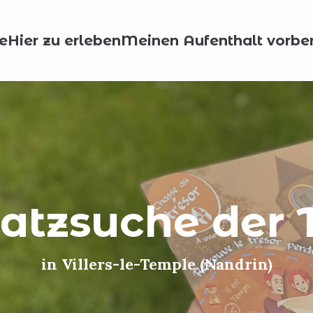
e
Hier zu erleben
Meinen Aufenthalt vorber
hatzsuche der 
in Villers-le-Temple (Nandrin)