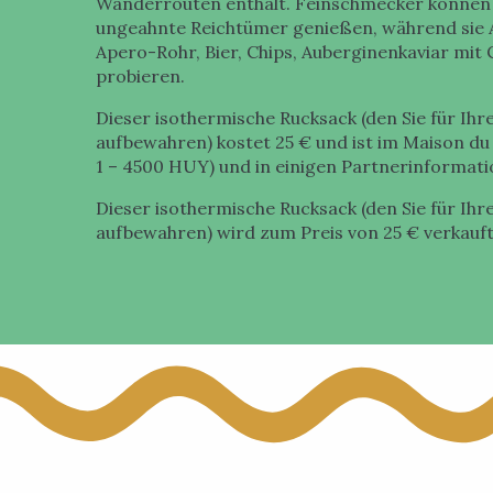
Wanderrouten enthält. Feinschmecker können 
ungeahnte Reichtümer genießen, während sie A
Apero-Rohr, Bier, Chips, Auberginenkaviar mit
probieren.
Dieser isothermische Rucksack (den Sie für I
aufbewahren) kostet 25 € und ist im Maison d
1 – 4500 HUY) und in einigen Partnerinformatio
Dieser isothermische Rucksack (den Sie für I
aufbewahren) wird zum Preis von 25 € verkauft