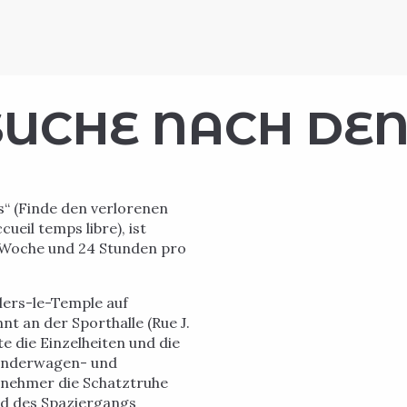
SUCHE NACH DE
s“ (Finde den verlorenen
eil temps libre), ist
o Woche und 24 Stunden pro
llers-le-Temple auf
nt an der Sporthalle (Rue J.
te die Einzelheiten und die
kinderwagen- und
lnehmer die Schatztruhe
end des Spaziergangs