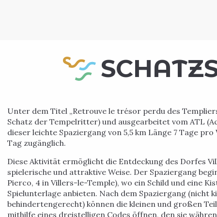
SCHATZ
Unter dem Titel „Retrouve le trésor perdu des Templier
Schatz der Tempelritter) und ausgearbeitet vom ATL (Accu
dieser leichte Spaziergang von 5,5 km Länge 7 Tage pr
Tag zugänglich.
Diese Aktivität ermöglicht die Entdeckung des Dorfes Vi
spielerische und attraktive Weise. Der Spaziergang begin
Pierco, 4 in Villers-le-Temple), wo ein Schild und eine Kis
Spielunterlage anbieten. Nach dem Spaziergang (nicht 
behindertengerecht) können die kleinen und großen Tei
mithilfe eines dreistelligen Codes öffnen, den sie währ