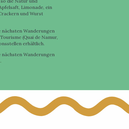
so die Natur und
pfelsaft, Limonade, ein
 Crackern und Wurst
hre nächsten Wanderungen
u Tourisme (Quai de Namur,
nsstellen erhältlich.
hre nächsten Wanderungen
.