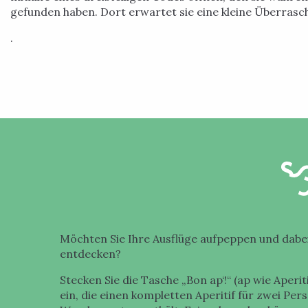
gefunden haben. Dort erwartet sie eine kleine Überrasc
.
Möchten Sie Ihre Ausflüge aufpeppen und dabei
entdecken?
Stecken Sie die Tasche „Bon ap‘!“ (ap wie Aper
ein, die einen kompletten Aperitif für zwei Pe