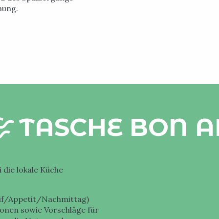
hung.
TASCHE BON A
 die lokale Küche
itif/Appetit/Nachmittag)
rsonen sowie Vorschläge für