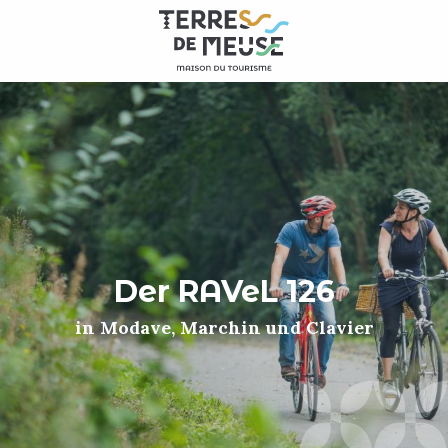
Aller
au
contenu
principal
Der RAVeL 126
in Modave, Marchin und Clavier