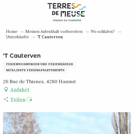
Aller
au
contenu
principal
Home
Meinen Aufenthalt vorbereiten
Wo schlafen?
Unterkünfte
'T Cauterven
'T Cauterven
FERIENWOHNUNGEN UND FERIENHÄUSER
MÖBLIERTE FERIENAPPARTEMENTS
26 Rue de Thisnes, 4280 Hannut
Anfahrt
Ajouter aux favoris
Teilen