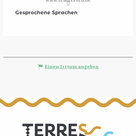
www.tcauterven.be
Gesprochene Sprachen
Gesprochene Sprachen
Einen Irrtum angeben