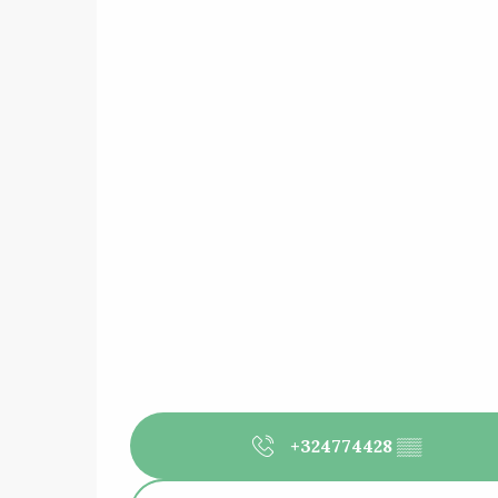
+324774428
▒▒