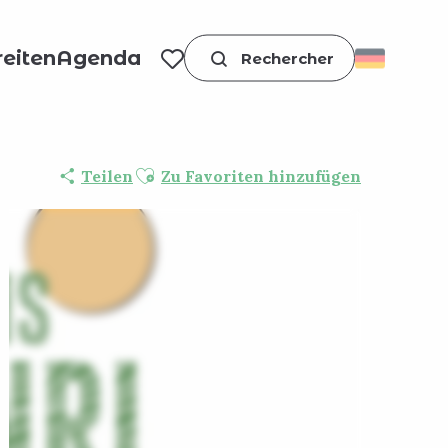
eiten
Agenda
Suche
Voir les favoris
Ajouter aux favoris
Teilen
Zu Favoriten hinzufügen