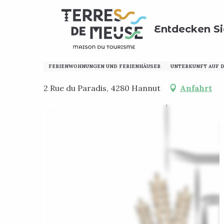
Aller
Home
Meinen Aufenthalt vorbereiten
Wo schlafen
au
Entdecken Si
contenu
principal
Le Paradis d'Henri
FERIENWOHNUNGEN UND FERIENHÄUSER
UNTERKUNFT AUF 
2 Rue du Paradis, 4280 Hannut
Anfahrt