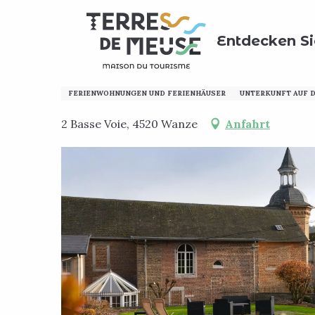
Aller
Home
Meinen Aufenthalt vorbereiten
Wo schlafen
au
Entdecken Si
contenu
principal
Gîte à l'Horloge
FERIENWOHNUNGEN UND FERIENHÄUSER
UNTERKUNFT AUF 
2 Basse Voie, 4520 Wanze
Anfahrt