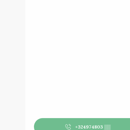
+324974803
▒▒