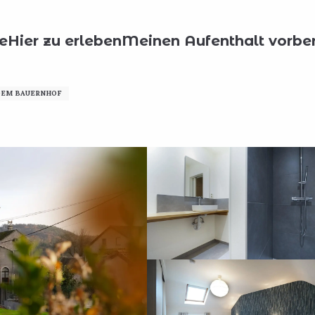
?
Unterkünfte
Gîte à l'Horloge
e
Hier zu erleben
Meinen Aufenthalt vorber
DEM BAUERNHOF