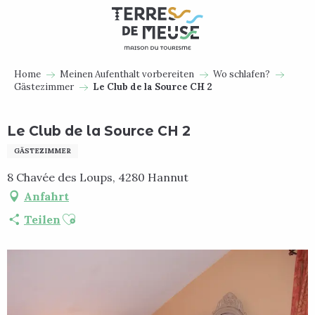
Aller
au
contenu
principal
Home
Meinen Aufenthalt vorbereiten
Wo schlafen?
Gästezimmer
Le Club de la Source CH 2
Le Club de la Source CH 2
GÄSTEZIMMER
8 Chavée des Loups, 4280 Hannut
Anfahrt
Ajouter aux favoris
Teilen