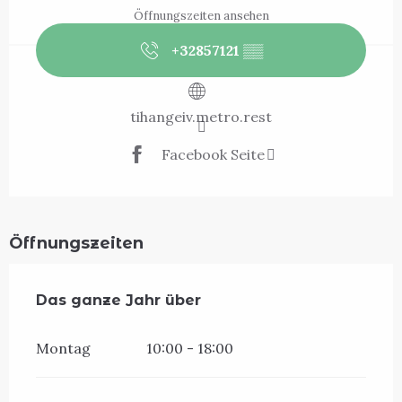
Öffnungszeiten ansehen
+32857121
▒▒
tihangeiv.metro.rest
Facebook Seite
Öffnungszeiten
Das ganze Jahr über
Das ganze Jahr über
Montag
10:00 - 18:00