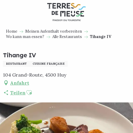
Aller
au
contenu
principal
Home
Meinen Aufenthalt vorbereiten
Wo kann man essen?
Alle Restaurants
Tihange IV
Tihange IV
RESTAURANT
CUISINE FRANÇAISE
104 Grand-Route, 4500 Huy
Anfahrt
Ajouter aux favoris
Teilen