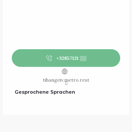
+32857121
▒▒
tihangeiv.metro.rest
Gesprochene Sprachen
Gesprochene Sprachen