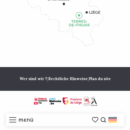
|
|
Wer sind wir ?
Rechtliche Hinweise
Plan du site
MENÜ
Voir les favoris