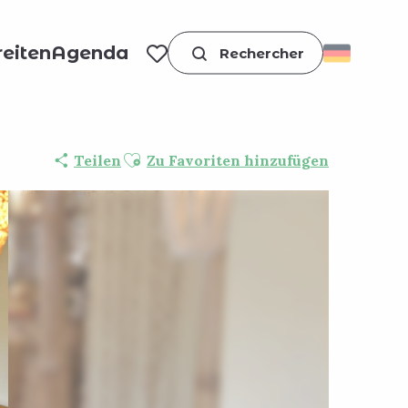
eiten
Agenda
Suche
Voir les favoris
Ajouter aux favoris
Teilen
Zu Favoriten hinzufügen