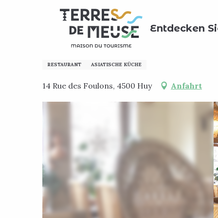
Aller
Home
Meinen Aufenthalt vorbereiten
Wo kann ma
au
Entdecken Si
contenu
principal
Takobo
RESTAURANT
ASIATISCHE KÜCHE
14 Rue des Foulons, 4500 Huy
Anfahrt