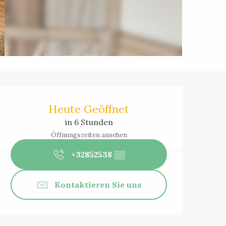
Öffnungszeiten 
Heute Geöffnet
in 6 Stunden
Öffnungszeiten ansehen
+32852538
▒▒
Kontaktieren Sie uns