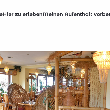
n essen?
Alle Restaurants
Takobo
e
Hier zu erleben
Meinen Aufenthalt vorber