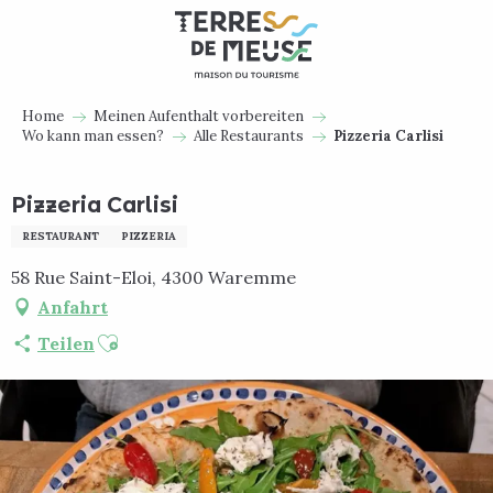
Aller
au
contenu
principal
Home
Meinen Aufenthalt vorbereiten
Wo kann man essen?
Alle Restaurants
Pizzeria Carlisi
Pizzeria Carlisi
RESTAURANT
PIZZERIA
58 Rue Saint-Eloi, 4300 Waremme
Anfahrt
Ajouter aux favoris
Teilen