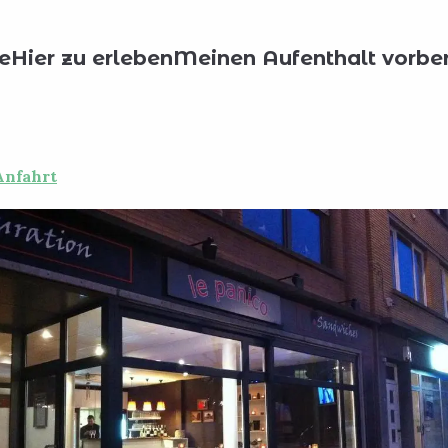
n essen?
Alle Restaurants
Le Panico
e
Hier zu erleben
Meinen Aufenthalt vorber
Anfahrt