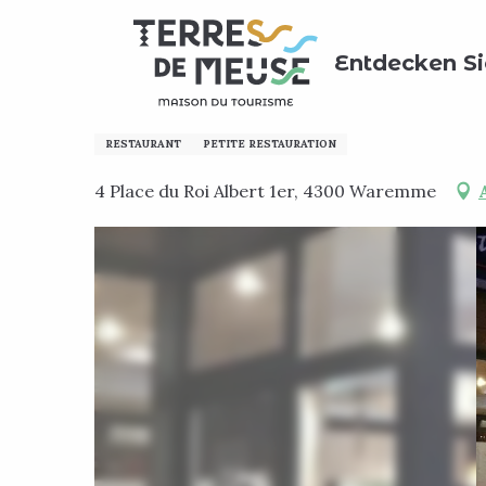
Aller
Home
Meinen Aufenthalt vorbereiten
Wo kann ma
au
Entdecken Si
contenu
principal
Le Panico
RESTAURANT
PETITE RESTAURATION
4 Place du Roi Albert 1er, 4300 Waremme