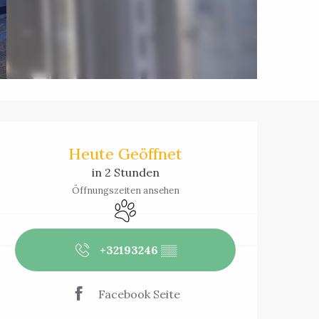
Öffnungszeiten 
Heute Geöffnet
in 2 Stunden
Öffnungszeiten ansehen
Tiere erlaubt
+32193246
▒▒
Facebook Seite