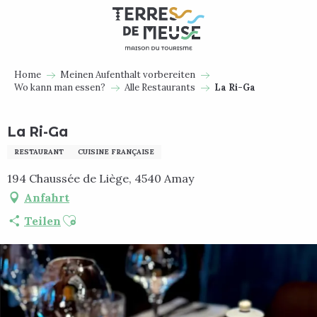
Aller
au
contenu
principal
Home
Meinen Aufenthalt vorbereiten
Wo kann man essen?
Alle Restaurants
La Ri-Ga
La Ri-Ga
RESTAURANT
CUISINE FRANÇAISE
194 Chaussée de Liège, 4540 Amay
Anfahrt
Ajouter aux favoris
Teilen