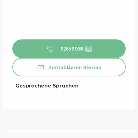
+32853035
▒▒
Kontaktieren Sie uns
Gesprochene Sprachen
Gesprochene Sprachen