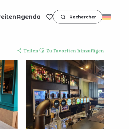
eiten
Agenda
Suche
Voir les favoris
Ajouter aux favoris
Teilen
Zu Favoriten hinzufügen