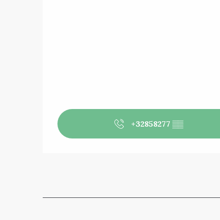
+32858277
▒▒