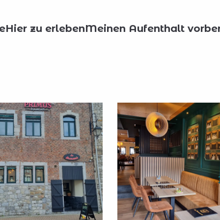
n essen?
Alle Restaurants
La Brasserie à Huy
e
Hier zu erleben
Meinen Aufenthalt vorber