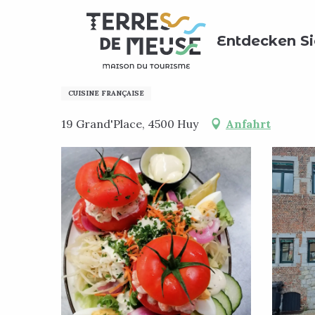
Aller
Home
Meinen Aufenthalt vorbereiten
Wo kann ma
au
Entdecken Si
contenu
principal
La Brasserie à Huy
CUISINE FRANÇAISE
19 Grand'Place, 4500 Huy
Anfahrt