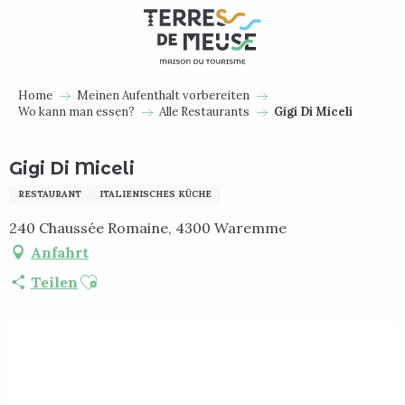
Aller
au
contenu
principal
Home
Meinen Aufenthalt vorbereiten
Wo kann man essen?
Alle Restaurants
Gigi Di Miceli
Gigi Di Miceli
RESTAURANT
ITALIENISCHES KÜCHE
240 Chaussée Romaine, 4300 Waremme
Anfahrt
Ajouter aux favoris
Teilen