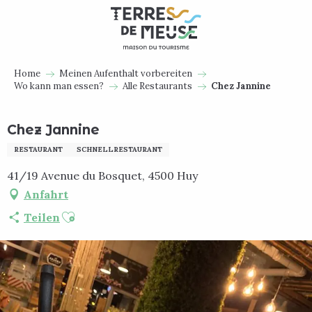
Aller
au
contenu
principal
Home
Meinen Aufenthalt vorbereiten
Wo kann man essen?
Alle Restaurants
Chez Jannine
Chez Jannine
RESTAURANT
SCHNELLRESTAURANT
41/19 Avenue du Bosquet, 4500 Huy
Anfahrt
Ajouter aux favoris
Teilen