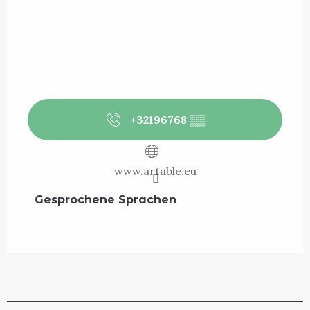
+32196768
▒▒
www.artable.eu
Gesprochene Sprachen
Gesprochene Sprachen