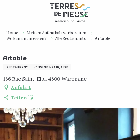
Aller
au
contenu
principal
Home
Meinen Aufenthalt vorbereiten
Wo kann man essen?
Alle Restaurants
Artable
Artable
RESTAURANT
CUISINE FRANÇAISE
136 Rue Saint-Eloi, 4300 Waremme
Anfahrt
Ajouter aux favoris
Teilen