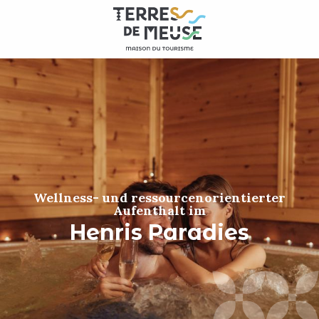
Aller
au
contenu
principal
Wellness- und ressourcenorientierter
Aufenthalt im
Henris Paradies