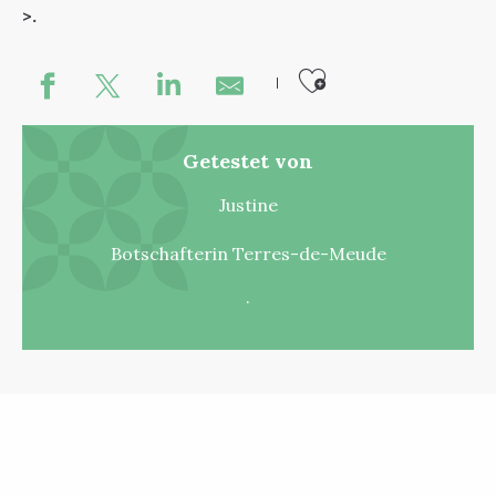
>.
Ajouter au
Getestet von
Justine
Botschafterin Terres-de-Meude
.