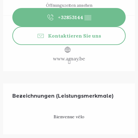
Öffnungszeiten ansehen
+32853144
▒▒
Kontaktieren Sie uns
www.amay.be
Leistungensmöglichkeiten
Bezeichnungen (Leistungsmerkmale)
Bezeichnungen (Leistungsmerkmale)
Bienvenue vélo