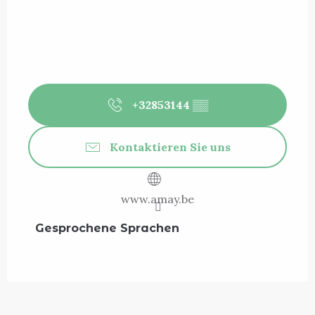
+32853144
▒▒
Kontaktieren Sie uns
www.amay.be
Gesprochene Sprachen
Gesprochene Sprachen