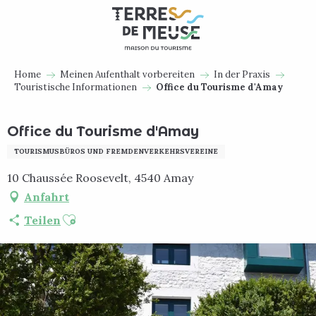
Aller
au
contenu
principal
Home
Meinen Aufenthalt vorbereiten
In der Praxis
Touristische Informationen
Office du Tourisme d'Amay
Office du Tourisme d'Amay
TOURISMUSBÜROS UND FREMDENVERKEHRSVEREINE
10 Chaussée Roosevelt, 4540 Amay
Anfahrt
Ajouter aux favoris
Teilen