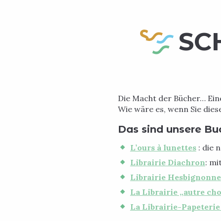
SC
Die Macht der Bücher… Eine
Wie wäre es, wenn Sie dies
Das sind unsere B
L’ours à lunettes
: die 
Librairie Diachron
: mi
Librairie Hesbignonne
La Librairie „autre ch
La Librairie-Papeter