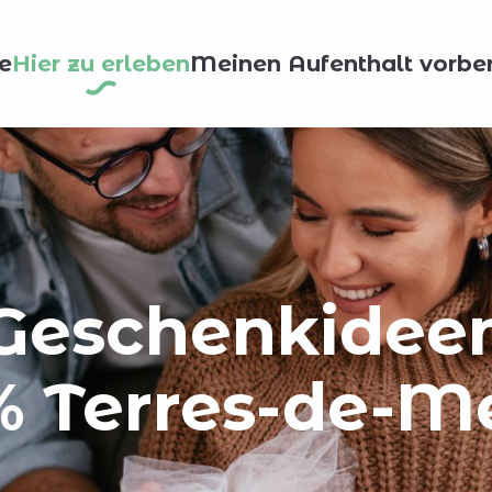
e
Hier zu erleben
Meinen Aufenthalt vorber
Geschenkidee
% Terres-de-M