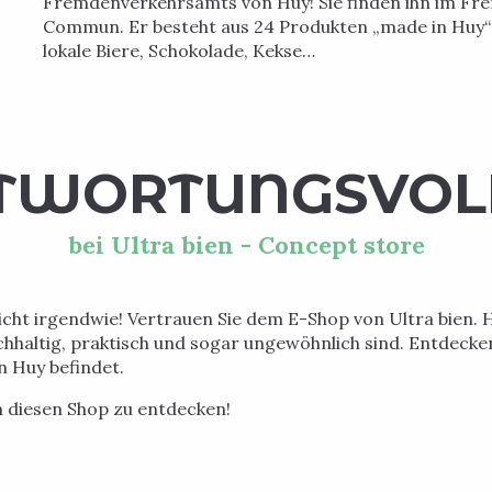
Fremdenverkehrsamts von Huy! Sie finden ihn im Fr
Commun. Er besteht aus 24 Produkten „made in Huy“ u
lokale Biere, Schokolade, Kekse…
NTWORTUNGSVOL
bei Ultra bien - Concept store
nicht irgendwie! Vertrauen Sie dem E-Shop von Ultra bien. H
achhaltig, praktisch und sogar ungewöhnlich sind. Entdecke
in Huy befindet.
m diesen Shop zu entdecken!