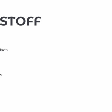
ESTOFF
isen.
y