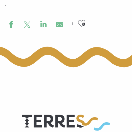
.
Ajouter aux
Tavolina
Au P'tit Champ
Le Barabas
Taverne de l'étang
Le Village Chinois
Thai Break
Wok Garden
Le Bowling de Huy
Maman
Pane.e.Vino
Le Cortina
Royal Thaï