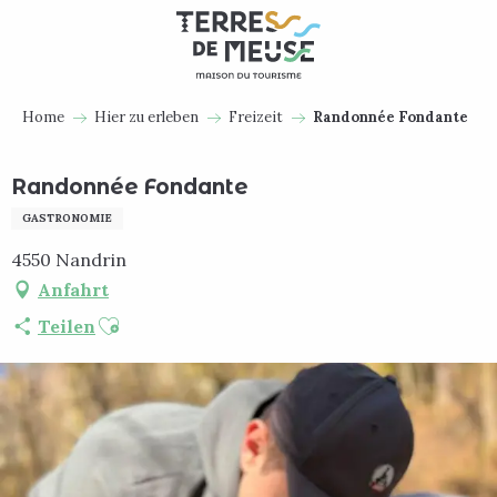
Aller
au
contenu
principal
Home
Hier zu erleben
Freizeit
Randonnée Fondante
Randonnée Fondante
GASTRONOMIE
4550 Nandrin
Anfahrt
Ajouter aux favoris
Teilen