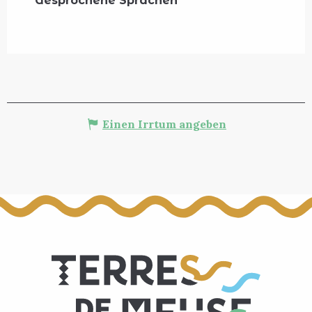
Gesprochene Sprachen
Gesprochene Sprachen
Einen Irrtum angeben