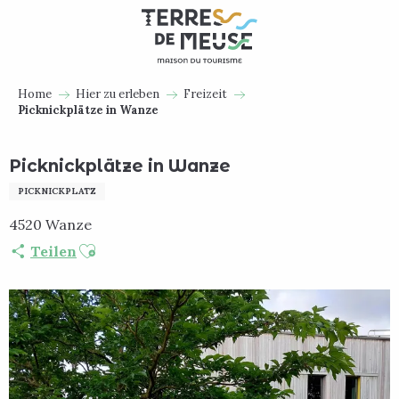
Aller
au
contenu
principal
Home
Hier zu erleben
Freizeit
Picknickplätze in Wanze
Picknickplätze in Wanze
PICKNICKPLATZ
4520 Wanze
Ajouter aux favoris
Teilen