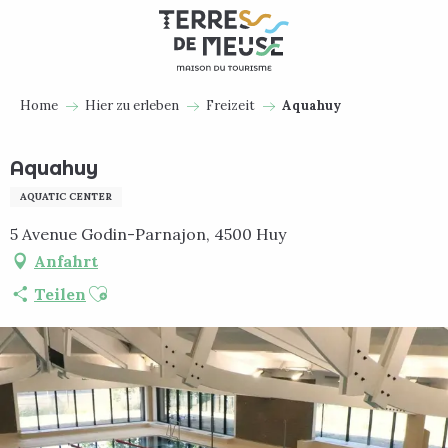
Aller
au
contenu
principal
Home
Hier zu erleben
Freizeit
Aquahuy
Aquahuy
AQUATIC CENTER
5 Avenue Godin-Parnajon, 4500 Huy
Anfahrt
Ajouter aux favoris
Teilen