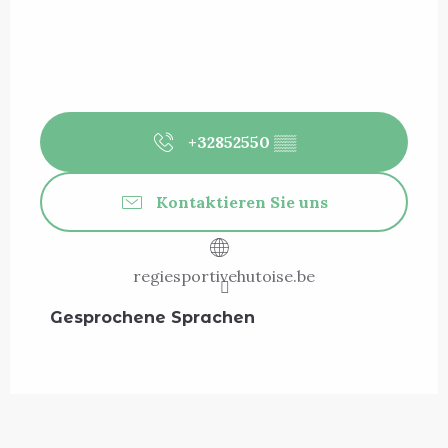
+32852550
▒▒
Kontaktieren Sie uns
regiesportivehutoise.be
Gesprochene Sprachen
Gesprochene Sprachen