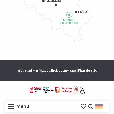
|
|
Wer sind wir ?
Rechtliche Hinweise
Plan du site
MENÜ
Voir les favoris