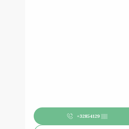
+32854129
▒▒