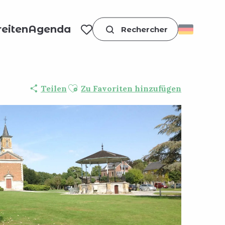
eiten
Agenda
Suche
Voir les favoris
Ajouter aux favoris
Teilen
Zu Favoriten hinzufügen