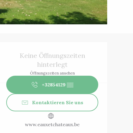
Öffnungszeiten 
Keine Öffnungszeiten
hinterlegt
Öffnungszeiten ansehen
+32854129
▒▒
Kontaktieren Sie uns
www.eauxetchateaux.be