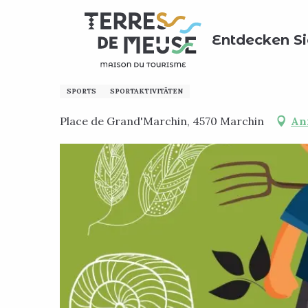
Aller
Home
Entdecken Sie
Le paysan de Jamagne dupe
au
Entdecken Si
contenu
principal
Le paysan de Jamagne d
SPORTS
SPORTAKTIVITÄTEN
Place de Grand'Marchin, 4570 Marchin
An