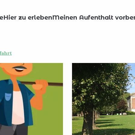
 le diable
e
Hier zu erleben
Meinen Aufenthalt vorber
upe le diable
fahrt