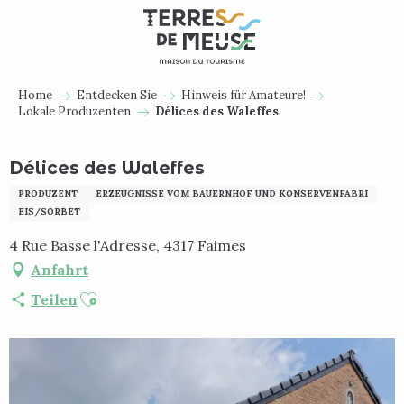
Aller
au
contenu
principal
Home
Entdecken Sie
Hinweis für Amateure!
Lokale Produzenten
Délices des Waleffes
Délices des Waleffes
PRODUZENT
ERZEUGNISSE VOM BAUERNHOF UND KONSERVENFABRI
EIS/SORBET
4 Rue Basse l'Adresse, 4317 Faimes
Anfahrt
Ajouter aux favoris
Teilen