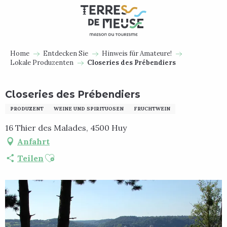
Aller
au
contenu
principal
Home
Entdecken Sie
Hinweis für Amateure!
Lokale Produzenten
Closeries des Prébendiers
Closeries des Prébendiers
PRODUZENT
WEINE UND SPIRITUOSEN
FRUCHTWEIN
16 Thier des Malades, 4500 Huy
Anfahrt
Ajouter aux favoris
Teilen