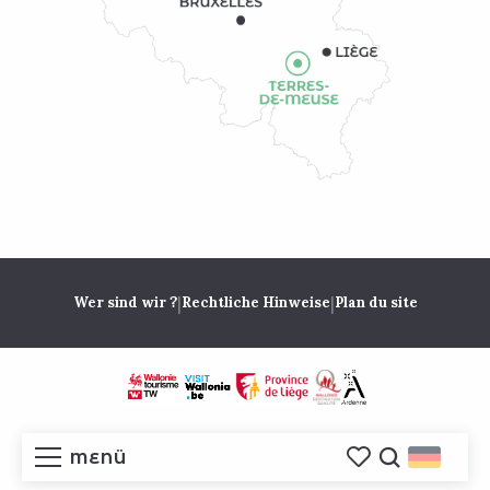
|
|
Wer sind wir ?
Rechtliche Hinweise
Plan du site
MENÜ
Voir les favoris