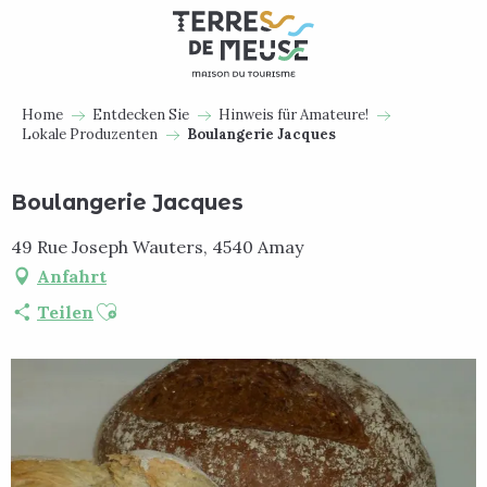
Aller
au
contenu
principal
Home
Entdecken Sie
Hinweis für Amateure!
Lokale Produzenten
Boulangerie Jacques
Boulangerie Jacques
49 Rue Joseph Wauters, 4540 Amay
Anfahrt
Ajouter aux favoris
Teilen