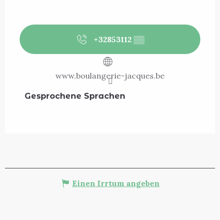
+32853112
▒▒
www.boulangerie-jacques.be
Gesprochene Sprachen
Gesprochene Sprachen
Einen Irrtum angeben