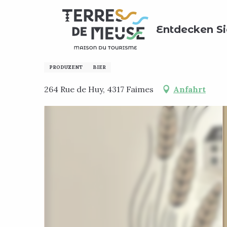
Aller
Home
Entdecken Sie
Hinweis für Amateure!
Lo
au
Entdecken Si
contenu
principal
Belles de Hesbaye
PRODUZENT
BIER
264 Rue de Huy, 4317 Faimes
Anfahrt