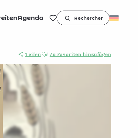
eiten
Agenda
Suche
Voir les favoris
Ajouter aux favoris
Teilen
Zu Favoriten hinzufügen