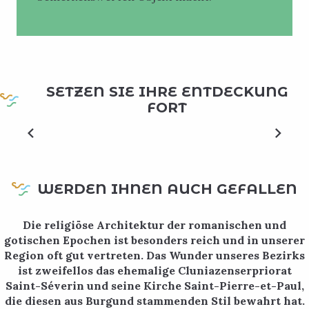
Collégiale Saint-Georges et Sainte-Ode
SETZEN SIE IHRE ENTDECKUNG
Campée au centre historique d'Amay, la collégiale a fière
allure et attire le regard par sa masse imposante et ses
FORT
trois tours majestueuses.L'édifice d'origine romane a
été...
MEHR ERFAHREN
WERDEN IHNEN AUCH GEFALLEN
Die religiöse Architektur der romanischen und
gotischen Epochen ist besonders reich und in unserer
Region oft gut vertreten. Das Wunder unseres Bezirks
Eglise Saint-Christophe
ist zweifellos das ehemalige Cluniazenserpriorat
Saint-Séverin und seine Kirche Saint-Pierre-et-Paul,
Ce sont quelques heureuses surprises que rencontreront
die diesen aus Burgund stammenden Stil bewahrt hat.