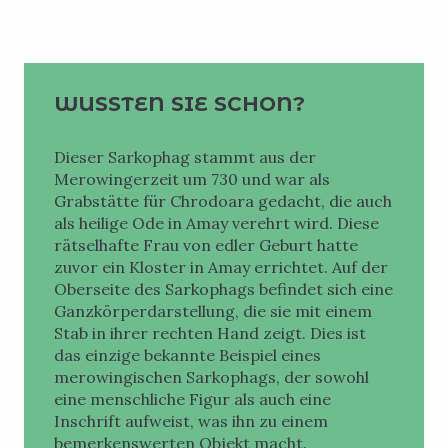
WUSSTEN SIE SCHON?
Dieser Sarkophag stammt aus der
Merowingerzeit um 730 und war als
Grabstätte für Chrodoara gedacht, die auch
als heilige Ode in Amay verehrt wird. Diese
rätselhafte Frau von edler Geburt hatte
zuvor ein Kloster in Amay errichtet. Auf der
Oberseite des Sarkophags befindet sich eine
Ganzkörperdarstellung, die sie mit einem
Stab in ihrer rechten Hand zeigt. Dies ist
das einzige bekannte Beispiel eines
merowingischen Sarkophags, der sowohl
eine menschliche Figur als auch eine
Inschrift aufweist, was ihn zu einem
bemerkenswerten Objekt macht.