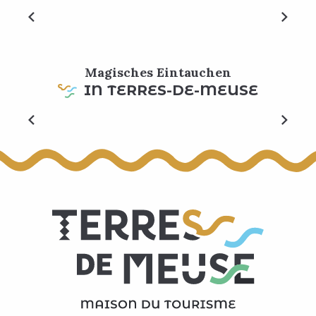
gemütliche Unterkunft im Herzeneines malerischen
Dorfes suchen, die Terres-de-Meuse ist voll von...
MEHR ERFAHREN
Magisches Eintauchen
IN TERRES-DE-MEUSE
Totemus-Schatzsuche – Huy (So & Bia)