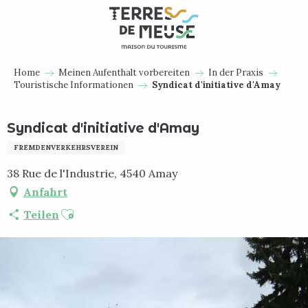
Aller
au
contenu
principal
Home
Meinen Aufenthalt vorbereiten
In der Praxis
Touristische Informationen
Syndicat d'initiative d'Amay
Syndicat d'initiative d'Amay
FREMDENVERKEHRSVEREIN
38 Rue de l'Industrie, 4540 Amay
Anfahrt
Ajouter aux favoris
Teilen