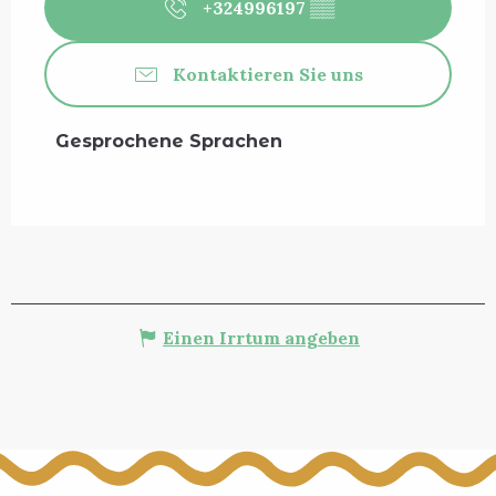
+324996197
▒▒
Kontaktieren Sie uns
Gesprochene Sprachen
Gesprochene Sprachen
Einen Irrtum angeben