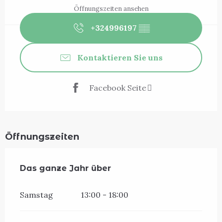
Öffnungszeiten ansehen
+324996197
▒▒
Kontaktieren Sie uns
Facebook Seite
Öffnungszeiten
Das ganze Jahr über
Das ganze Jahr über
Samstag
13:00 - 18:00