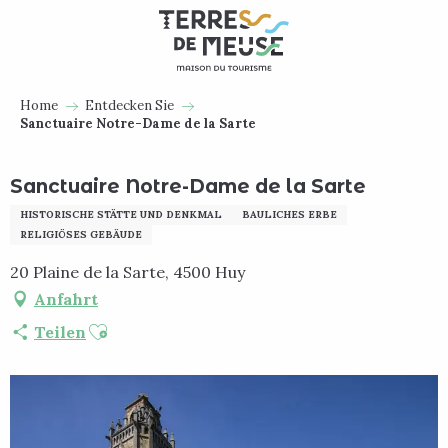
Aller
au
contenu
principal
Home
Entdecken Sie
Sanctuaire Notre-Dame de la Sarte
Sanctuaire Notre-Dame de la Sarte
HISTORISCHE STÄTTE UND DENKMAL
BAULICHES ERBE
RELIGIÖSES GEBÄUDE
20 Plaine de la Sarte, 4500 Huy
Anfahrt
Ajouter aux favoris
Teilen