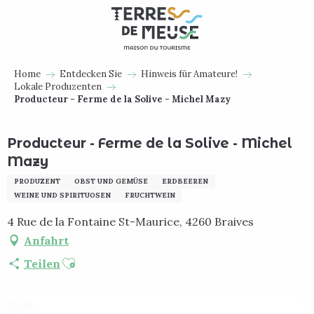
Aller
au
contenu
principal
Home
Entdecken Sie
Hinweis für Amateure!
Lokale Produzenten
Producteur - Ferme de la Solive - Michel Mazy
Producteur - Ferme de la Solive - Michel
Mazy
PRODUZENT
OBST UND GEMÜSE
ERDBEEREN
WEINE UND SPIRITUOSEN
FRUCHTWEIN
4 Rue de la Fontaine St-Maurice, 4260 Braives
Anfahrt
Ajouter aux favoris
Teilen