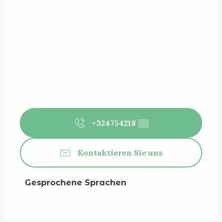
+324754218
▒▒
Kontaktieren Sie uns
Gesprochene Sprachen
Gesprochene Sprachen