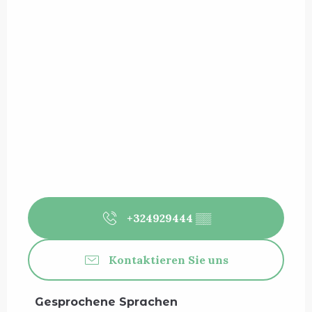
+324929444
▒▒
Kontaktieren Sie uns
Gesprochene Sprachen
Gesprochene Sprachen