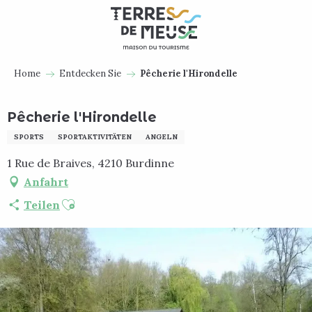
Aller
au
contenu
principal
Home
Entdecken Sie
Pêcherie l'Hirondelle
Pêcherie l'Hirondelle
SPORTS
SPORTAKTIVITÄTEN
ANGELN
1 Rue de Braives, 4210 Burdinne
Anfahrt
Ajouter aux favoris
Teilen