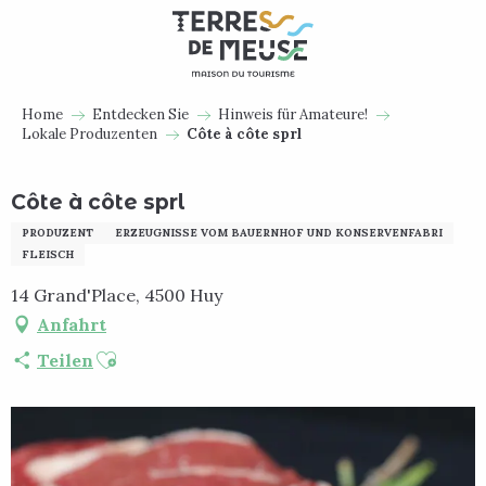
Aller
au
contenu
principal
Home
Entdecken Sie
Hinweis für Amateure!
Lokale Produzenten
Côte à côte sprl
Côte à côte sprl
PRODUZENT
ERZEUGNISSE VOM BAUERNHOF UND KONSERVENFABRI
FLEISCH
14 Grand'Place, 4500 Huy
Anfahrt
Ajouter aux favoris
Teilen