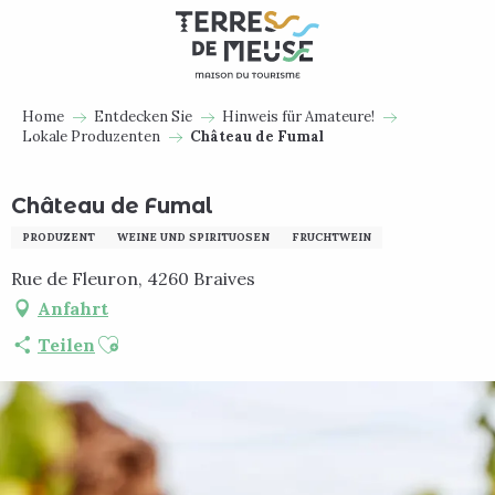
Aller
au
contenu
principal
Home
Entdecken Sie
Hinweis für Amateure!
Lokale Produzenten
Château de Fumal
Château de Fumal
PRODUZENT
WEINE UND SPIRITUOSEN
FRUCHTWEIN
Rue de Fleuron, 4260 Braives
Anfahrt
Ajouter aux favoris
Teilen