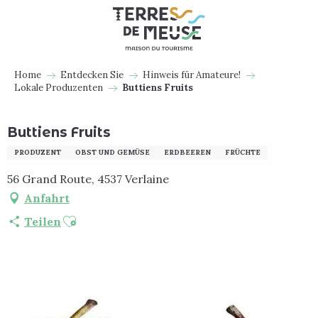
Aller
au
contenu
principal
Home
Entdecken Sie
Hinweis für Amateure!
Lokale Produzenten
Buttiens Fruits
Buttiens Fruits
PRODUZENT
OBST UND GEMÜSE
ERDBEEREN
FRÜCHTE
56 Grand Route, 4537 Verlaine
Anfahrt
Ajouter aux favoris
Teilen