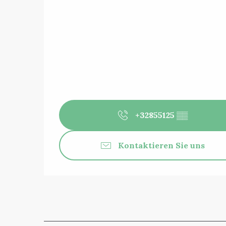
+32855125
▒▒
Kontaktieren Sie uns