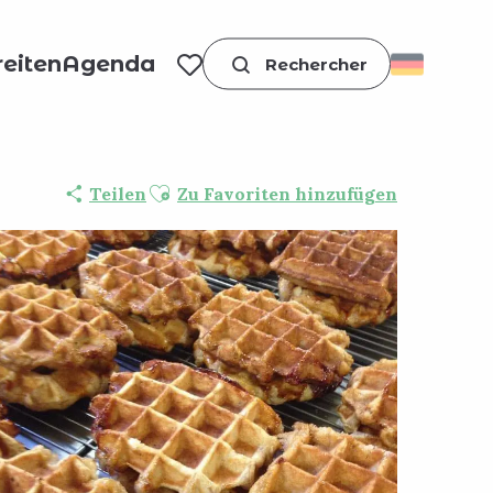
eiten
Agenda
Suche
Voir les favoris
Ajouter aux favoris
Teilen
Zu Favoriten hinzufügen