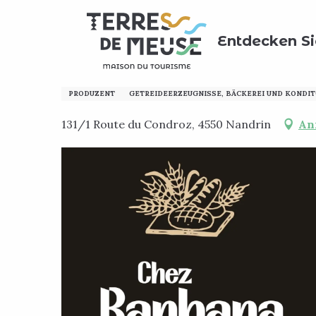
Aller
Home
Entdecken Sie
Hinweis für Amateure!
Lo
au
Entdecken Si
contenu
principal
Boulangerie Chez Barba
PRODUZENT
GETREIDEERZEUGNISSE, BÄCKEREI UND KONDIT
131/1 Route du Condroz, 4550 Nandrin
An