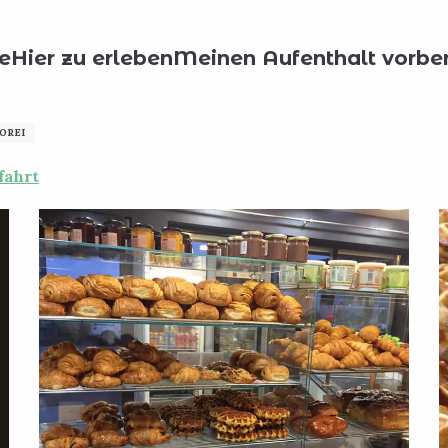
kale Produzenten
Boulangerie Chez Barbara
e
Hier zu erleben
Meinen Aufenthalt vorber
ra
OREI
fahrt