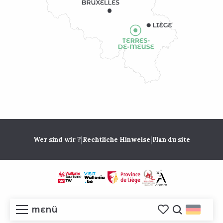
|
|
Wer sind wir ?
Rechtliche Hinweise
Plan du site
MENÜ
Voir les favoris