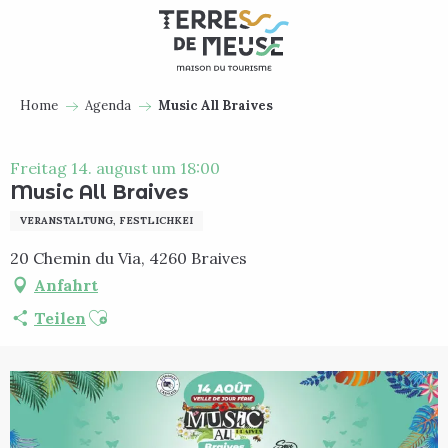
Aller
au
contenu
principal
Home
Agenda
Music All Braives
Freitag 14. august um 18:00
Music All Braives
VERANSTALTUNG, FESTLICHKEI
20 Chemin du Via, 4260 Braives
Anfahrt
Ajouter aux favoris
Teilen