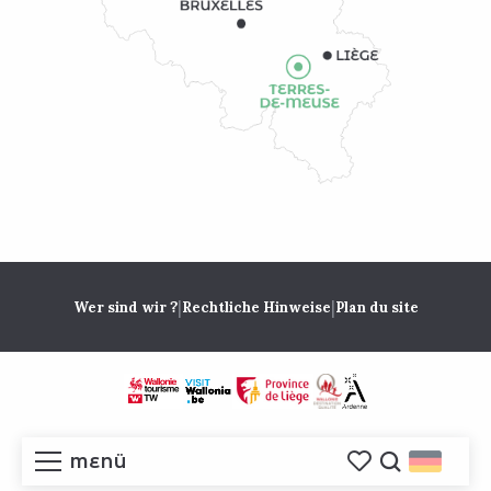
|
|
Wer sind wir ?
Rechtliche Hinweise
Plan du site
MENÜ
Voir les favoris