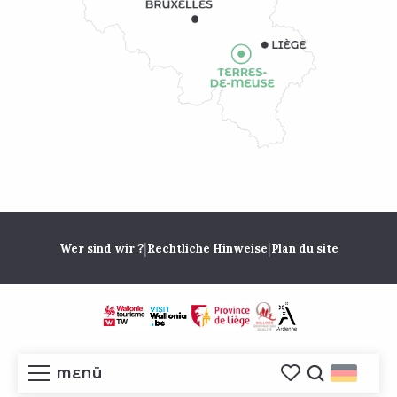
|
|
Wer sind wir ?
Rechtliche Hinweise
Plan du site
MENÜ
Voir les favoris