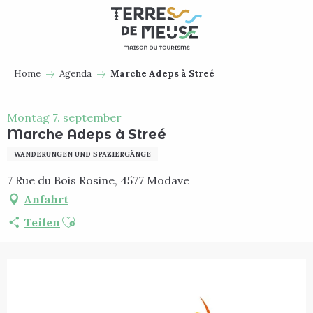
Aller
au
contenu
principal
Home
Agenda
Marche Adeps à Streé
Montag 7. september
Marche Adeps à Streé
WANDERUNGEN UND SPAZIERGÄNGE
7 Rue du Bois Rosine, 4577 Modave
Anfahrt
Ajouter aux favoris
Teilen