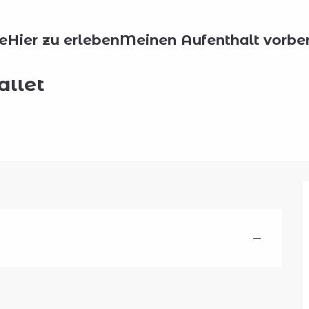
e
Hier zu erleben
Meinen Aufenthalt vorber
allet
—