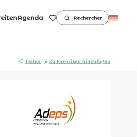
eiten
Agenda
Suche
Voir les favoris
Ajouter aux favoris
Teilen
Zu Favoriten hinzufügen