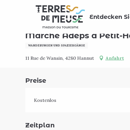
Aller
Home
Agenda
Marche Adeps à Petit-Hallet
au
Entdecken Si
contenu
principal
Sonntag 25. oktober
Marche Adeps à Petit-H
WANDERUNGEN UND SPAZIERGÄNGE
11 Rue de Wansin, 4280 Hannut
Anfahrt
Preise
Kostenlos
Zeitplan