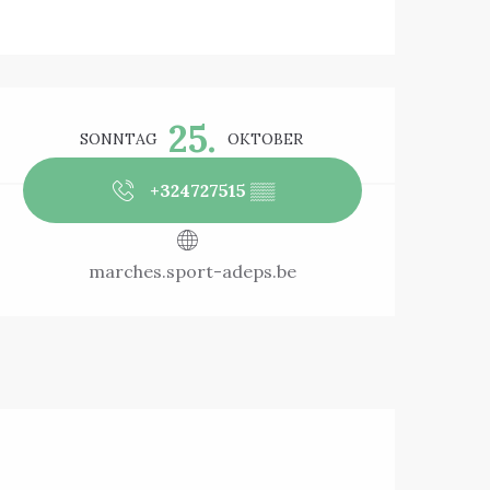
Öffnungszeiten 
25.
SONNTAG
OKTOBER
+324727515
▒▒
marches.sport-adeps.be