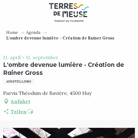
Aller
au
contenu
principal
Home
Agenda
L'ombre devenue lumière - Création de Rainer Gross
11. april > 11. september
L'ombre devenue lumière - Création de
Rainer Gross
AUSSTELLUNG
Parvis Théoduin de Bavière, 4500 Huy
Anfahrt
Ajouter aux favoris
Teilen