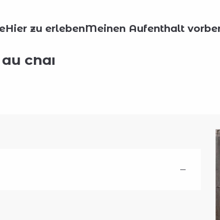
e
Hier zu erleben
Meinen Aufenthalt vorber
 au chai
—