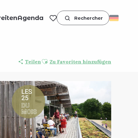
eiten
Agenda
Suche
Voir les favoris
Ajouter aux favoris
Teilen
Zu Favoriten hinzufügen