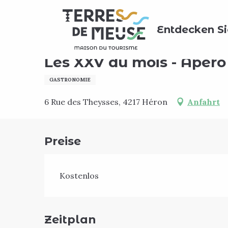
Aller
Home
Agenda
Les XXV du mois - Apéro au chai
au
Entdecken Si
contenu
principal
Dienstag 25. august
Les XXV du mois - Apéro
GASTRONOMIE
6 Rue des Theysses, 4217 Héron
Anfahrt
Preise
Kostenlos
Zeitplan