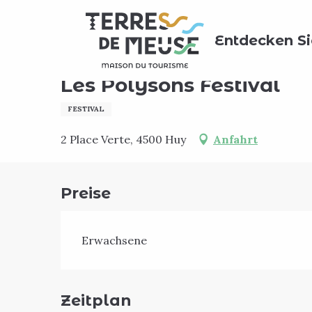
Aller
Home
Agenda
Les Polysons Festival
au
Entdecken Si
contenu
principal
17. august > 23. august
Les Polysons Festival
FESTIVAL
2 Place Verte, 4500 Huy
Anfahrt
Preise
Erwachsene
Zeitplan