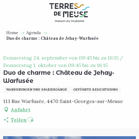
Aller
au
contenu
principal
Home
Agenda
Duo de charme : Château de Jehay-Warfusée
Donnerstag 24. september von 09:45 bis zu 16:15 /
Donnerstag 1. oktober von 09:45 bis zu 16:15
Duo de charme : Château de Jehay-
Warfusée
WANDERUNGEN UND SPAZIERGÄNGE
GEFÜHRTE BESICHTIGUNG
113 Rue Warfusée, 4470 Saint-Georges-sur-Meuse
Anfahrt
Ajouter aux favoris
Teilen